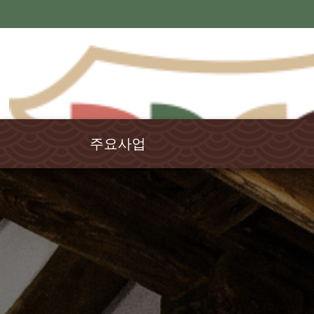
주요사업
국학연구
강원국학
율곡학
교육연수
전통문화