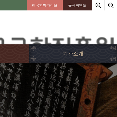
한국학아카이브
율곡학맥도
기관소개
인사말
임원소개
연혁
경영이념
조직안내
기부금안내