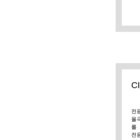
C
전
율
를
전