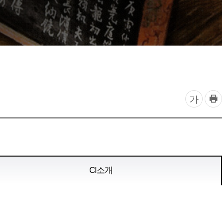
찾아오시는 길
프
글
가
린
자
트
하
크
기
기
조
CI소개
정
열
기