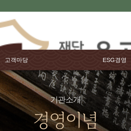
고객마당
ESG경영
공지사항
윤리경영
행사소식
고객헌장
언론보도
인권경영
기관소개
발간도서
경영공시
경영이념
웹진