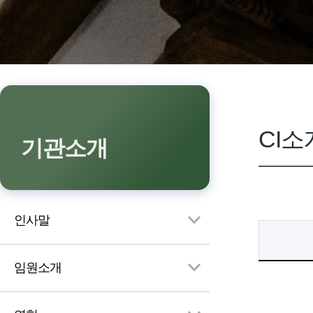
CI소
기관소개
인사말
임원소개