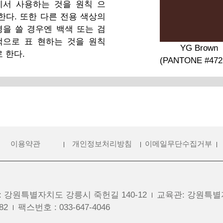
에서 사용하는 것을 원칙 으
한다. 또한 다른 전용 색상의
경을 쓸 경우엔 백색 또는 검
색으로 표 현하는 것을 원칙
YG Brown
 한다.
(PANTONE #472
이용약관
개인정보처리방침
이메일무단수집거부
:
강원특별자치도 강릉시 죽헌길 140-12
교육관
:
강원특별자
82
팩스번호
:
033-647-4046