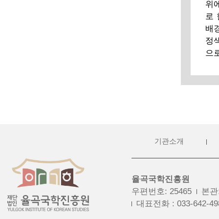
위
로 
배
정
으로
기관소개
율곡국학진흥원
우편번호
:
25465
본관
대표전화
:
033-642-49