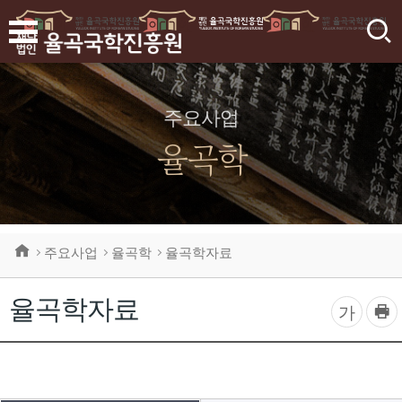
검
색
주요사업
율곡학
주요사업
율곡학
율곡학자료
율곡학자료
프
글
가
린
자
트
하
크
기