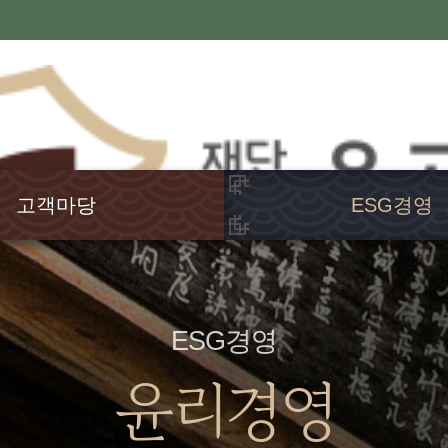
고객마당
ESG경영
공지사항
윤리경영
행사소식
고객헌장
언론보도
인권경영
ESG경영
발간도서
경영공시
윤리경영
웹진