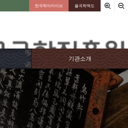
한국학아카이브
율곡학맥도
기관소개
인사말
임원소개
연혁
경영이념
조직안내
기부금안내