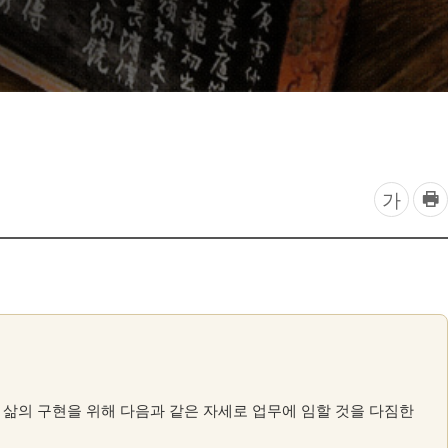
찾아오시는 길
프
글
가
린
자
트
하
크
기
기
조
정
열
 삶의 구현을 위해 다음과 같은 자세로 업무에 임할 것을 다짐한
기