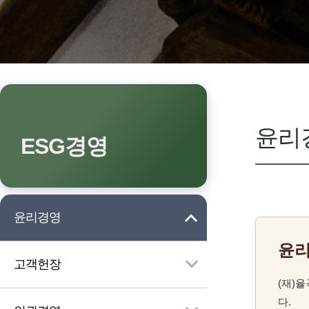
윤리
ESG경영
윤리경영
윤
고객헌장
(재)
다.