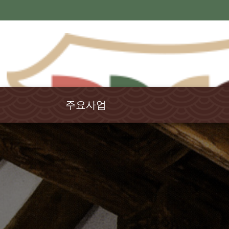
주요사업
국학연구
강원국학
율곡학
교육연수
전통문화