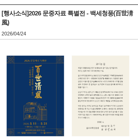
기
조
[행사소식]2026 문중자료 특별전 - 백세청풍(百世淸
風)
정
열
2026/04/24
기