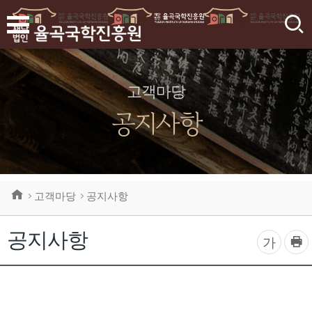
검
색
고객마당
공지사항
고객마당
공지사항
공지사항
프
글
가
린
자
트
하
크
기