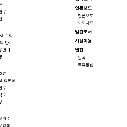
류
언론보도
연구
언론보도
업
보도자료
학
발간도서
사·수집
시설이용
탁 안내
용안내
웹진
빙
율곡
국학통신
자료
서 정본화
연구
맥도
상
수
문연수
문강좌