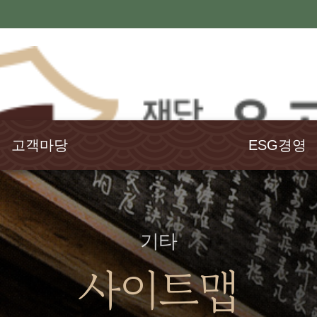
고객마당
ESG경영
공지사항
윤리경영
행사소식
고객헌장
언론보도
인권경영
기타
발간도서
경영공시
사이트맵
웹진