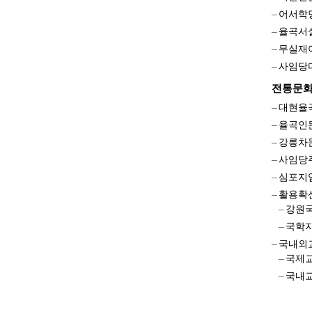
어서학
율곡서
무실재
사임당
전통문
대현율
율곡인
강릉차
사임당
심포지
활용확
강원
국학
국내외
국제
국내