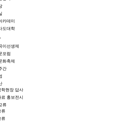
당
실
아카데미
다도대학
화
곡이선생제
문포럼
문화축제
주간
엄
산
국학현장 답사
자료 홍보전시
교류
교류
교류