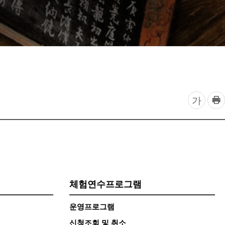
찾아오시는 길
프
글
가
린
자
트
하
크
기
기
조
체험연수프로그램
정
열
운영프로그램
기
신청조회 및 취소