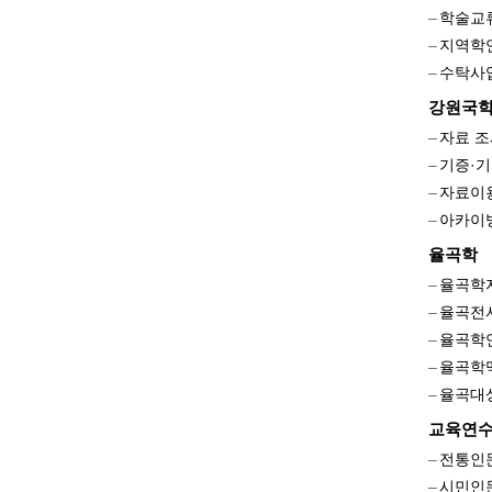
학술교
지역학
수탁사
검
강원국
색
자료 조
기증·기
자료이
아카이
율곡학
율곡학
율곡전
율곡학
율곡학
율곡대
교육연
전통인
시민인