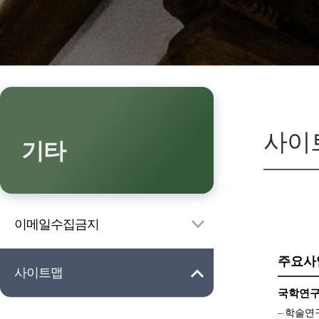
사이
기타
이메일수집금지
주요사
사이트맵
국학연
학술연