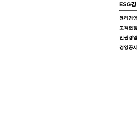
ESG
윤리경
고객헌
인권경
경영공