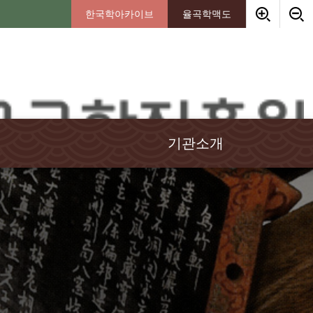
한국학아카이브
율곡학맥도
기관소개
인사말
임원소개
연혁
경영이념
조직안내
기부금안내