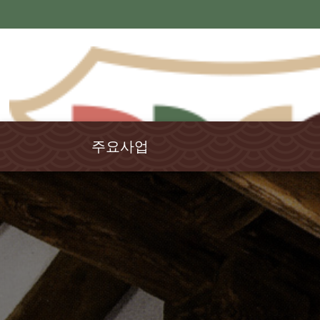
주요사업
국학연구
강원국학
율곡학
교육연수
전통문화