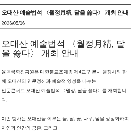
기
조
오대산 예술법석 〈월정月精, 달을 쓿다〉 개최 안내
정
2026/05/06
열
오대산 예술법석 〈월정月精, 달
기
을 쓿다〉 개최 안내
율곡국학진흥원은 대한불교조계종 제4교구 본사 월정사와 함
께 오대산의 인문정신과 예술적 영성을 나누는
인문콘서트
오대산 예술법석 〈월정, 달을 쓿다〉
를 개최합니
다.
이번 행사는 오대산을 이루는 물, 달, 꽃, 나무, 님을 상징화하여
자연과 인간의 공존, 그리고