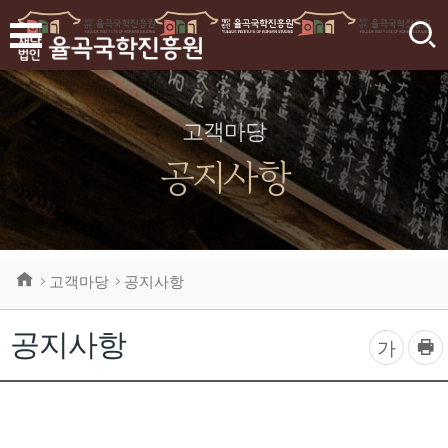
검
색
고객마당
공지사항
고객마당
공지사항
공지사항
프
글
가
린
자
트
하
크
기