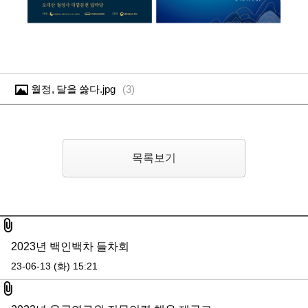
월정, 달을 쓿다.jpg
(
3
)
목록보기
첨부파일
2023년 백인백차 들차회
23-06-13 (화) 15:21
첨부파일