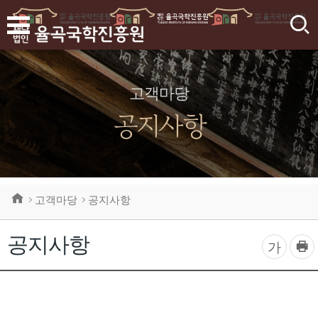
검
색
고객마당
공지사항
고객마당
공지사항
공지사항
프
글
가
린
자
트
하
크
기