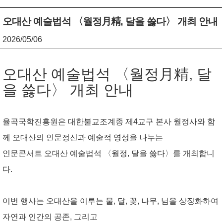
기
조
오대산 예술법석 〈월정月精, 달을 쓿다〉 개최 안내
정
2026/05/06
열
오대산 예술법석 〈월정月精, 달
기
을 쓿다〉 개최 안내
율곡국학진흥원은 대한불교조계종 제4교구 본사 월정사와 함
께 오대산의 인문정신과 예술적 영성을 나누는
인문콘서트
오대산 예술법석 〈월정, 달을 쓿다〉
를 개최합니
다.
이번 행사는 오대산을 이루는 물, 달, 꽃, 나무, 님을 상징화하여
자연과 인간의 공존, 그리고