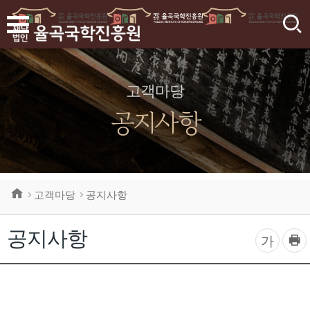
검
색
고객마당
공지사항
고객마당
공지사항
공지사항
프
글
가
린
자
트
하
크
기