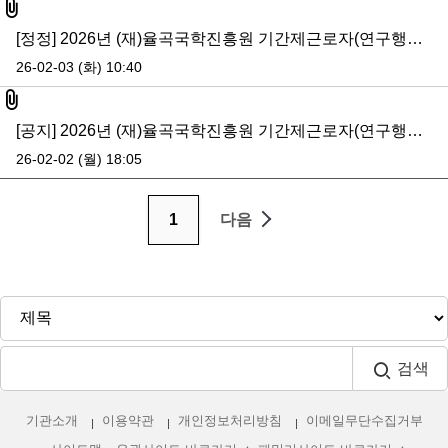
첨부파일
[정정] 2026년 (재)율곡국학진흥원 기간제근로자(연구행정) 공개채용 서류전형 추가 합격자(교육연수실) 공지
26-02-03 (화) 10:40
첨부파일
[공지] 2026년 (재)율곡국학진흥원 기간제근로자(연구행정) 공개채용 서류전형 합격자 및 면접전형 일정 공고
26-02-02 (월) 18:05
1
다음
검색
기관소개
이용약관
개인정보처리방침
이메일무단수집거부