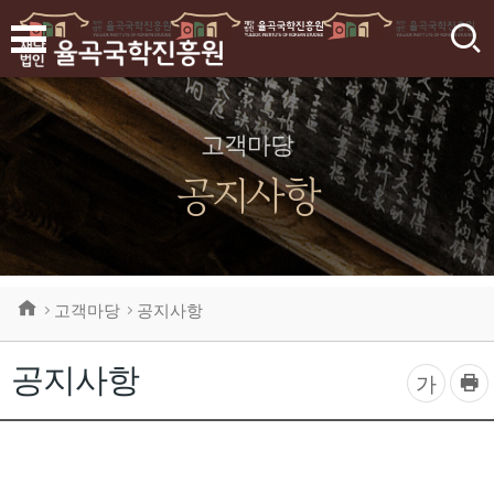
검
색
고객마당
공지사항
고객마당
공지사항
공지사항
프
글
가
린
자
트
하
크
기