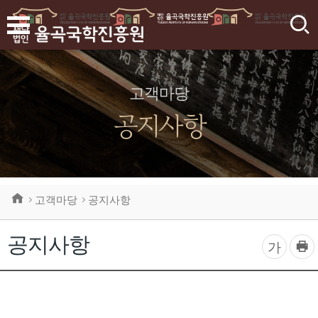
검
색
고객마당
공지사항
고객마당
공지사항
공지사항
프
글
가
린
자
트
하
크
기