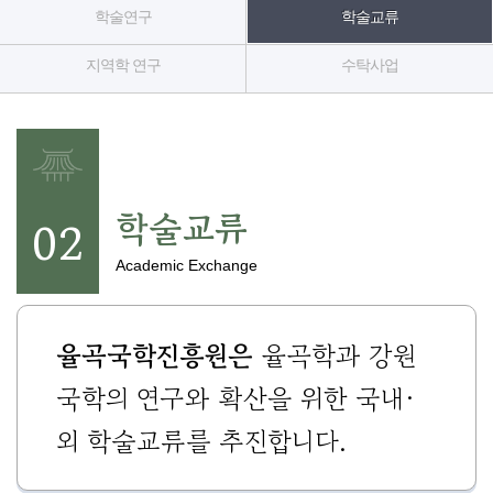
기
학술연구
학술교류
조
지역학 연구
수탁사업
정
열
기
학술교류
02
Academic Exchange
율곡국학진흥원은
율곡학과 강원
국학의 연구와 확산을 위한 국내·
외 학술교류를 추진합니다.