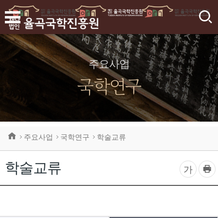
검
색
주요사업
국학연구
주요사업
국학연구
학술교류
학술교류
프
글
가
린
자
트
하
크
기