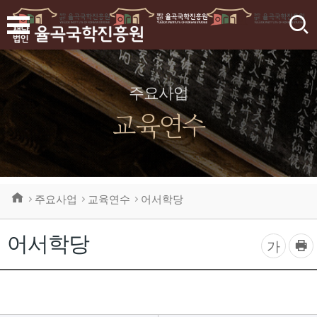
검
색
주요사업
교육연수
주요사업
교육연수
어서학당
어서학당
프
글
가
린
자
트
하
크
기