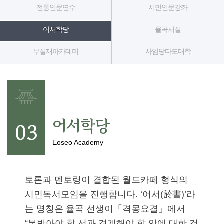
기
전통인문연수
시민인문강좌
조
어서학당
율곡서실
정
무실재아카데미
사임당다도대학
열
기
어서학당
03
Eoseo Academy
토론과 멘토링이 결합된 월드카페 형식의
시민독서모임을 진행합니다. ‘어서(於書)’라
는 명칭은 율곡 선생이「격몽요결」에서
“본받아야 할 선과 경계해야 할 악에 대한 것