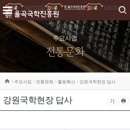
검
색
주요사업
전통문화
주요사업
전통문화
활용확산
강원국학현장 답사
강원국학현장 답사
프
글
가
린
자
트
하
크
기