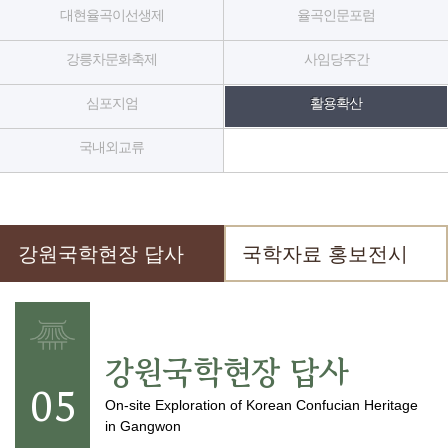
기
대현율곡이선생제
율곡인문포럼
조
강릉차문화축제
사임당주간
정
심포지엄
활용확산
열
기
국내외교류
강원국학현장 답사
국학자료 홍보전시
강원국학현장 답사
05
On-site Exploration of Korean Confucian Heritage
in Gangwon